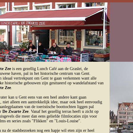
te Zee
is een gezellig Lunch Café aan de Graslei, de
uwese haven, pal in het historische centrum van Gent.
en ideaal vertrekpunt om Gent te gaan verkennen want alle
jke historische gebouwen zijn gesitueerd op wandelafstand van
te Zee
.
water kan u Gent eens van een heel andere kant gaan
, niet alleen een aantrekkelijk idee, maar ook heel eenvoudig
anlegplaatsen van de toeristische boottochten liggen pal
er
De Zwarte Zee
. Vanaf het gezellig terras heeft u zicht op
isgevels die meer dan eens geliefde filmlocaties zijn voor
ilms en series zoals "Flikken" en "Louis-Louise".
n na de stadsbezoeken nog een hapje wil eten zijn er heel