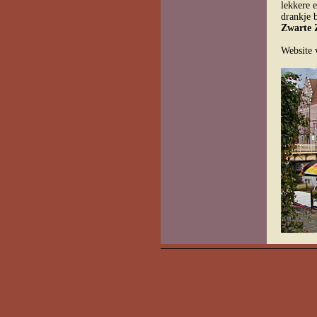
lekkere 
drankje b
Zwarte 
Website 