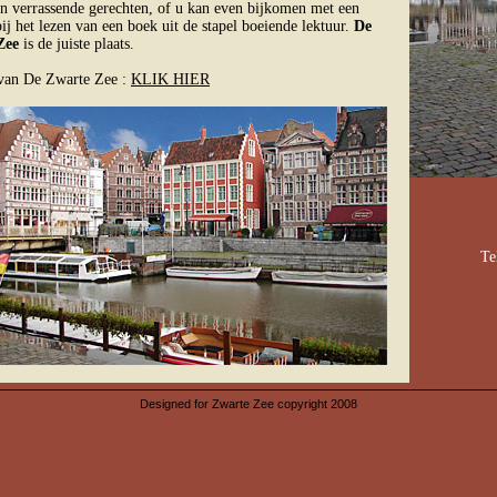
en verrassende gerechten, of u kan even bijkomen met een
ij het lezen van een boek uit de stapel boeiende lektuur.
De
Zee
is de juiste plaats.
van De Zwarte Zee :
KLIK HIER
Te
Designed for Zwarte Zee copyright 2008