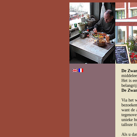
De Zwar
middelee
Het is e
belangri
De Zwar
Via het 
bezoeken
want de a
tegenov
unieke hu
talloze f
Als u da