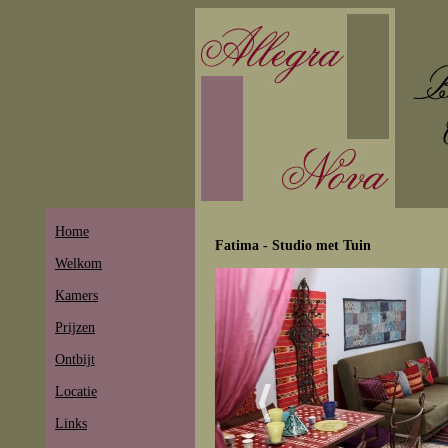
Home
Fatima - Studio met Tuin
Welkom
Kamers
Prijzen
Ontbijt
Locatie
Links